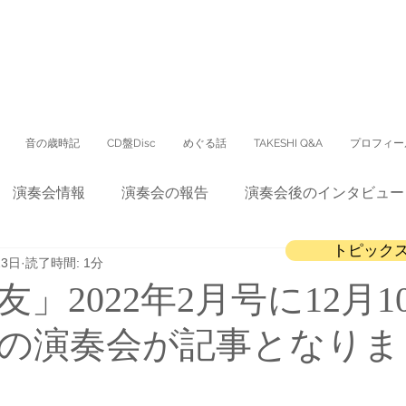
音の歳時記
CD盤Disc
めぐる話
TAKESHI Q&A
プロフィー
演奏会情報
演奏会の報告
演奏会後のインタビュー
トピック
23日
読了時間: 1分
CD
会報誌
テレビ出演
配信コンサート
」2022年2月号に12月1
の演奏会が記事となりま