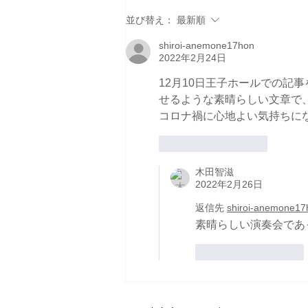
CD盤 梯剛之ピアノ・リサ
並び替え：
最新順
イタルが音楽現代12月号で紹
shiroi-anemone17hon
介されました。
2022年2月24日
12月10日王子ホールでの記
せるような素晴らしい文章で
コロナ禍に心地よい気持ちに
いいね！
返信
木田智滋
2022年2月26日
返信先
shiroi-anemone17
素晴らしい演奏会であ
いいね！
返信