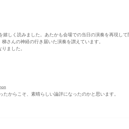
CD盤 ヴォルフガング・
昨年
ダヴィッド＆梯剛之デュオ・
ード
リサイタル2023が音楽現代10
た。
月号で紹介されました
事を嬉しく読みました。あたかも会場での当日の演奏を再現して
、梯さんの神経の行き届いた演奏を讃えています。
なりました。
hon
ったからこそ、素晴らしい論評になったのかと思います。