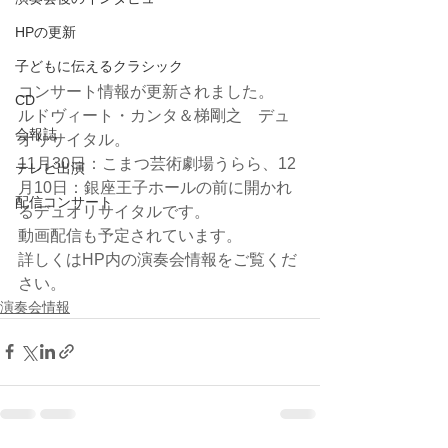
HPの更新
子どもに伝えるクラシック
コンサート情報が更新されました。
CD
ルドヴィート・カンタ＆梯剛之　デュ
会報誌
オリサイタル。
11月30日：こまつ芸術劇場うらら、12
テレビ出演
月10日：銀座王子ホールの前に開かれ
配信コンサート
るデュオリサイタルです。
動画配信も予定されています。
詳しくはHP内の演奏会情報をご覧くだ
さい。
演奏会情報