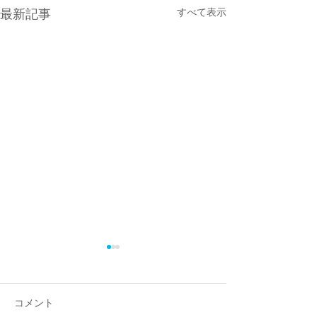
すべて表示
最新記事
昨年演奏記録を
ーカイブに編集
演奏会情報 演奏
コメント