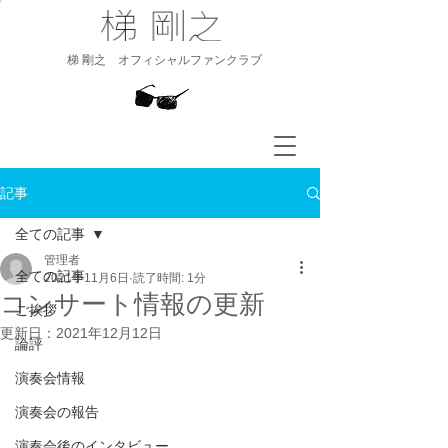
​梯 剛之 オフィシャルファンクラブ
記事
全ての記事
管理者
全ての記事
2021年11月6日
読了時間: 1分
コンサート情報の更新
ご挨拶
更新日：
2021年12月12日
論評
演奏会情報
演奏会の報告
演奏会後のインタビュー