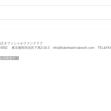
2025年新年のご挨拶
20
剛之オフィシャルファンクラブ
4-0002 東京都世田谷区下馬3-16-3
info@kakehashi-takeshi.com
TEL&FAX
会員募集中！