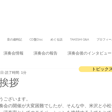
音の歳時記
CD盤Disc
めぐる話
TAKESHI Q&A
プロフィー
演奏会情報
演奏会の報告
演奏会後のインタビュー
トピック
1日
読了時間: 1分
CD
会報誌
テレビ出演
配信コンサート
挨拶
うございます。
奏会の開催が大変困難でしたが、そんな中、米沢と小松