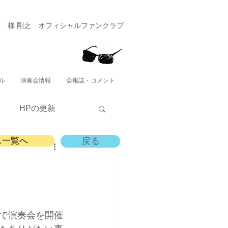
​梯 剛之 オフィシャルファンクラブ
ル
演奏会情報
会報誌・コメント
HPの更新
ス一覧へ
戻る
で演奏会を開催