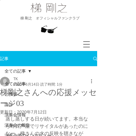
​梯 剛之 オフィシャルファンクラブ
記事
全ての記事
TK
全ての記事
2020年6月14日
読了時間: 1分
梯剛之さんへの応援メッセ
ご挨拶
ージ03
論評
更新日：
2020年7月12日
演奏会情報
蒸し蒸しする日が続いてます。本当な
演奏会の報告
ら昨日芦屋でリサイタルがあったのに
なー。梯さんの水の反映を聴きなが
演奏会後のインタビュー