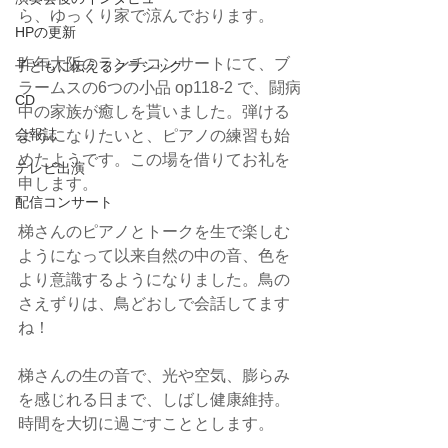
ら、ゆっくり家で涼んでおります。
HPの更新
昨年大阪のランチコンサートにて、ブ
子どもに伝えるクラシック
ラームスの6つの小品 op118-2 で、闘病
CD
中の家族が癒しを貰いました。弾ける
会報誌
ようになりたいと、ピアノの練習も始
めたようです。この場を借りてお礼を
テレビ出演
申します。
配信コンサート
梯さんのピアノとトークを生で楽しむ
ようになって以来自然の中の音、色を
より意識するようになりました。鳥の
さえずりは、鳥どおしで会話してます
ね！
梯さんの生の音で、光や空気、膨らみ
を感じれる日まで、しばし健康維持。
時間を大切に過ごすこととします。