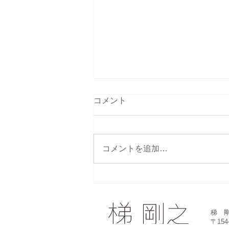
演奏会情報の更新
コメント
2025年の演奏会アーカイブを更
新しました。 昨年１年、数多く
の演奏会場で演奏いたしました。
コメントを追加…
今年も引き続きの演奏を楽しみに
しています。 演奏会記録2025 |
takeshi-kakehashi 2026年の演奏
会予定も更新しました。 活動予
定 2026年 | takeshi-kakehashi
梯 
ご覧になってください。
〒15