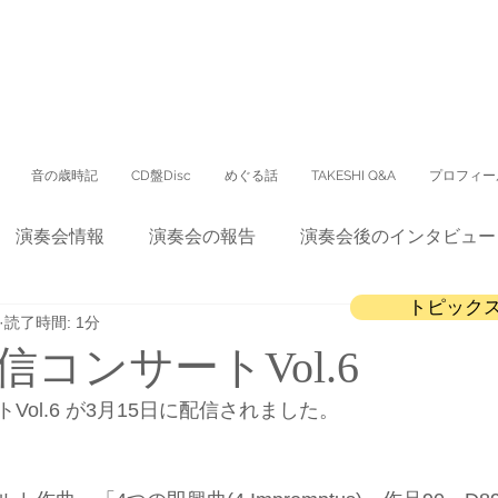
音の歳時記
CD盤Disc
めぐる話
TAKESHI Q&A
プロフィー
演奏会情報
演奏会の報告
演奏会後のインタビュー
トピック
読了時間: 1分
CD
会報誌
テレビ出演
配信コンサート
コンサートVol.6
Vol.6 が3月15日に配信されました。