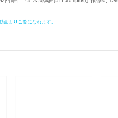
作曲　「4つの即興曲(4 Impromptus)」作品90、D89
動画よりご覧になれます。