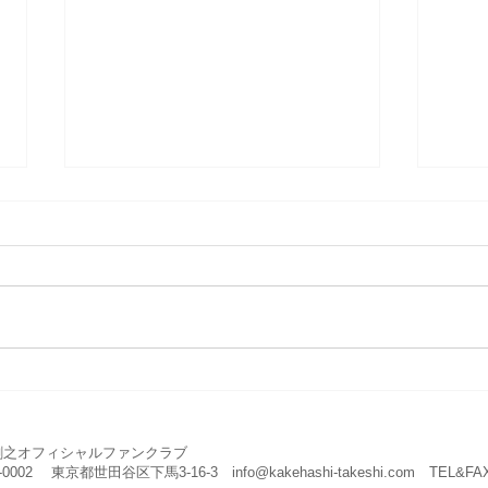
新年のご挨拶
所沢
公開
剛之オフィシャルファンクラブ
4-0002 東京都世田谷区下馬3-16-3
info@kakehashi-takeshi.com
TEL&FAX