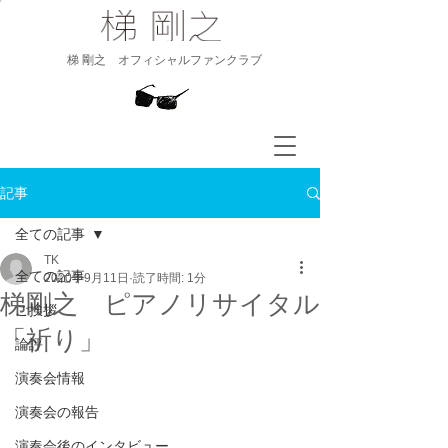
​梯 剛之 オフィシャルファンクラブ
記事
全ての記事
TK
全ての記事
2020年9月11日
読了時間: 1分
梯剛之 ピアノリサイタル
ご挨拶
「祈り」
論評
演奏会情報
演奏会の報告
演奏会後のインタビュー