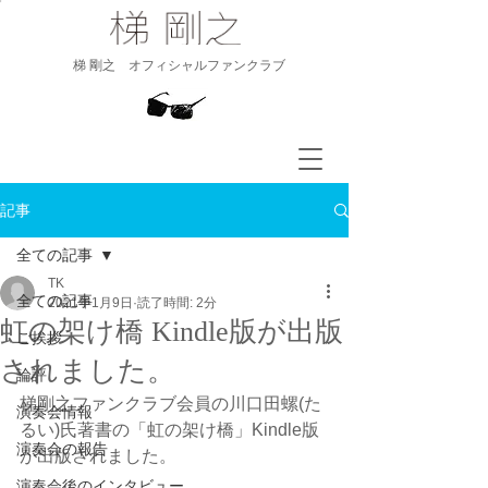
​梯 剛之 オフィシャルファンクラブ
記事
全ての記事
TK
全ての記事
2021年1月9日
読了時間: 2分
虹の架け橋 Kindle版が出版
ご挨拶
されました。
論評
梯剛之ファンクラブ会員の川口田螺(た
演奏会情報
るい)氏著書の「虹の架け橋」Kindle版
演奏会の報告
が出版されました。
演奏会後のインタビュー