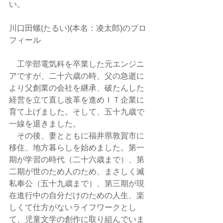
い。
川口田螺(たるい)(本名：凌太郎)のプロ
フィール
　工学部電気科を卒業した元エンジニ
アですが、二十六歳の時、父の急逝に
より父創業の会社を継承、破たんした
経営を立て直し改革を進めＩＴ企業に
育て上げました。そして、五十九歳で
一線を退きました。
　その後、妻とともに福井県敦賀市に
移住、地方暮らしを始めました。第一
期が学習の時代（二十六歳まで）、第
二期が世のため人のため、まさしく滅
私奉公（五十九歳まで）、第三期が現
在進行中の自分だけのための人生、楽
しくて仕方がないライフワークとし
て、児童文学の創作に取り組んでいま