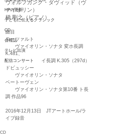
ヴォルフガング・ダヴィッド（ヴ
ァイオリン）
HPの更新
梯 剛之（ピアノ）
子どもに伝えるクラシック
CD
曲目
モーツァルト
会報誌
　　ヴァイオリン・ソナタ 変ホ長調 
テレビ出演
K.481、 
配信コンサート
                          　イ長調 K.305（297d）
ドビュッシー
　　ヴァイオリン・ソナタ
ベートーヴェン
　　ヴァイオリン・ソナタ第10番 ト長
調 作品96
2016年12月13日　JTアートホール/ラ
イブ録音
CD