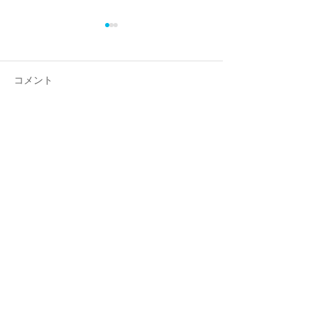
コメント
コメントを追加…
CD盤 梯剛之ピアノ・リ
新しいCD盤が
サイタルが音楽現代12月
した
号で紹介されました。
トピックス一覧へ
戻る
梯 剛之オフィシャルファンクラブ