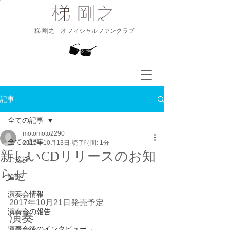
​梯 剛之 オフィシャルファンクラブ
記事
全ての記事
motomoto2290
全ての記事
2017年10月13日
読了時間: 1分
新しいCDリリースのお知
ご挨拶
らせ
論評
演奏会情報
2017年10月21日発売予定
演奏会の報告
​演奏
演奏会後のインタビュー