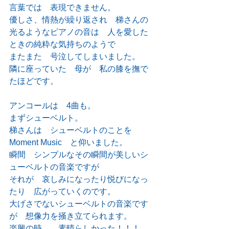
言葉では　表現できません。
優しさ、情熱が繰り返され　梯さんの
光るようなピアノの音は　人を愛した
ときの純粋な気持ちのようで
またまた　号泣してしまいました。
隣に座っていた　母が　私の膝を撫で
たほどです。
アンコールは　4曲も。
まずシューベルト。
梯さんは　シューベルトのことを　
Moment Music　と仰いました。
瞬間　シンプルなその瞬間が美しいシ
ューベルトの音楽ですが
それが　哀しみになったり悦びになっ
たり　広がっていくのです。
大げさでないシューベルトの音楽です
が　想像力を掻き立てられます。
楽興の時、　素晴らしかった！！！