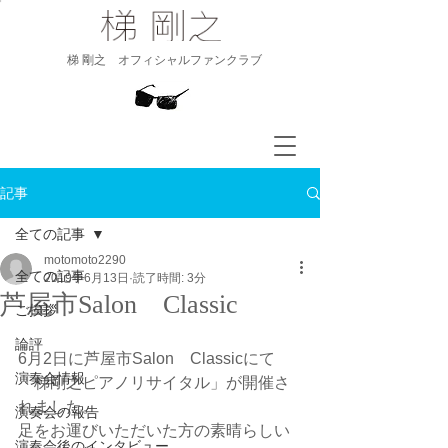
​梯 剛之 オフィシャルファンクラブ
記事
全ての記事
motomoto2290
全ての記事
2019年6月13日
読了時間: 3分
芦屋市Salon Classic
ご挨拶
論評
6月2日に芦屋市Salon　Classicにて
演奏会情報
「梯剛之ピアノリサイタル」が開催さ
れました。
演奏会の報告
足をお運びいただいた方の素晴らしい
演奏会後のインタビュー