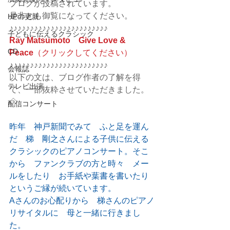
ブログが投稿されています。
是非とも御覧になってください。
HPの更新
♪♪♪♪♪♪♪♪♪♪♪♪♪♪♪♪♪♪♪♪♪♪♪♪
子どもに伝えるクラシック
Ray Matsumoto　Give Love & 
CD
Peace
（クリックしてください）
♪♪♪♪♪♪♪♪♪♪♪♪♪♪♪♪♪♪♪♪♪♪♪♪
会報誌
以下の文は、ブログ作者の了解を得
テレビ出演
て、一部抜粋させていただきました。
◇
配信コンサート
昨年　神戸新聞でみて　ふと足を運ん
だ　梯　剛之さんによる子供に伝える
クラシックのピアノコンサート。そこ
から　ファンクラブの方と時々　メー
ルをしたり　お手紙や葉書を書いたり
というご縁が続いています。
Aさんのお心配りから　梯さんのピアノ
リサイタルに　母と一緒に行きまし
た。