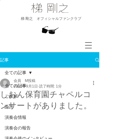
​梯 剛之 オフィシャルファンクラブ
記事
全ての記事
会員 M投稿
全ての記事
2019年9月1日
読了時間: 1分
しおん保育園チャペルコ
ご挨拶
ンサートがありました。
論評
演奏会情報
演奏会の報告
演奏会後のインタビュー