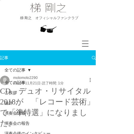
​梯 剛之 オフィシャルファンクラブ
記事
全ての記事
motomoto2290
全ての記事
2019年11月21日
読了時間: 1分
CD デュオ・リサイタル
ご挨拶
2018が 「レコード芸術」
論評
で「準特選」になりまし
演奏会情報
た。
演奏会の報告
演奏会後のインタビュー