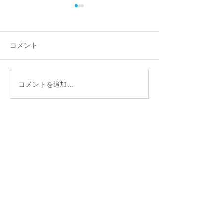
昨年演奏記録を
ーカイブに編集
演奏会情報 演奏
コメント
ブ2024年
コメントを追加…
所沢サマーコンサー
ト
公開リハーサルのご案内
トピックス一覧へ
戻る
梯 剛之オフィシャルファンクラブ
〒154-0002 東京都世田谷区下馬3-16-3