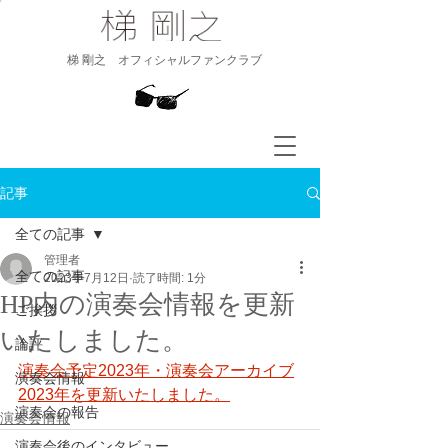
​梯 剛之 オフィシャルファンクラブ
記事
全ての記事
管理者
全ての記事
2023年7月12日
読了時間: 1分
HP内の演奏会情報を更新
ご挨拶
いたしました。
論評
演奏会予定2023年・演奏会アーカイブ
演奏会情報
2023年を更新いたしました。
演奏会の報告
演奏会情報
演奏会後のインタビュー