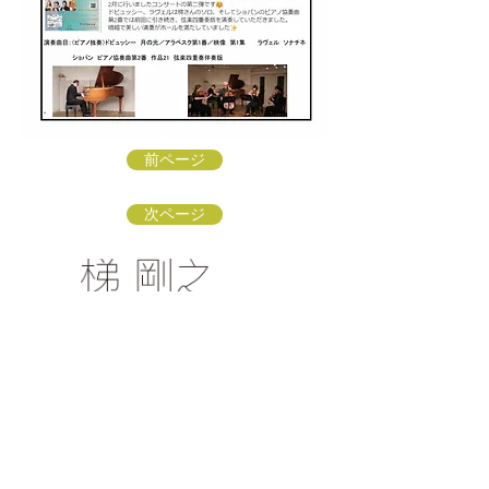
前ページ
次ページ
梯 剛之オフィシャルファンクラブ
〒154-0002 東京都世田谷区下馬3-16-3
info@kakehashi-takeshi.com
TEL&FAX
03-3421-
9772
（星田方）
「梯 剛之オフィシャルファンクラブ
」会員募集中！
リンク：ソナーレ・アートオフィス
リンク：子どもに伝えるクラシック