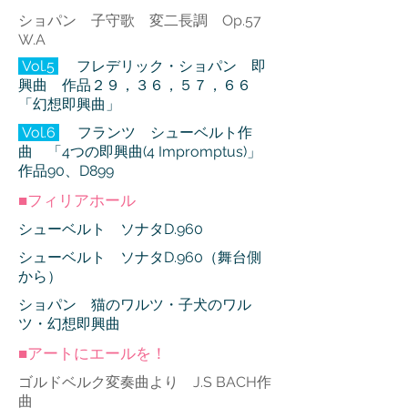
ショパン 子守歌 変二長調 Op.57
W.A
V
ol.5
フレデリック・ショパン 即
興曲 作品２９，３６，５７，６６
「幻想即興曲」
Vol.6
フランツ シューベルト作
曲 「4つの即興曲(4 Impromptus)」
作品90、D899
■フィリアホール
シューベルト ソナタD.960
シューベルト ソナタD.960（舞台側
から）
ショパン 猫のワルツ・子犬のワル
ツ・幻想即興曲
■アートにエールを！
ゴルドベルク変奏曲より J.S BACH作
曲