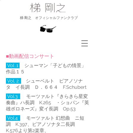
​梯 剛之 オフィシャルファンクラブ
■動画配信コンサート
Vol .1
シューマン「子どもの情景」
作品１５
Vol. 2
シューベルト ピアノソナ
タ イ長調 Ｄ．６６４ F.Schubert
Vol.3
モーツァルト『きらきら星変
奏曲』ハ長調 K.265 ・ショパン『英
雄ポロネーズ』変イ長調 Op.53
V
ol.4
モーツァルト 幻想曲 ニ短
調 K.397、ピアノソナタ二長調
K.576より第2楽章、