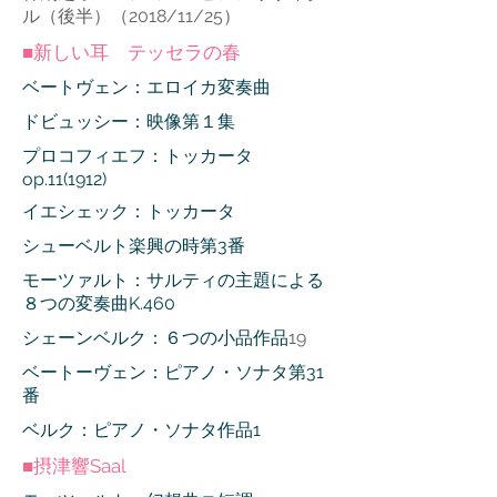
ル（後半）（2018/11/25）
■新しい耳 テッセラの春
ベートヴェン：エロイカ変奏曲
ドビュッシー：映像第１集
プロコフィエフ：トッカータ
op.11(1912)
イエシェック：トッカータ
シューベルト楽興の時第3番
モーツァルト：サルティの主題による
８つの変奏曲K.460
シェーンベルク：６つの小品作品
19
ベートーヴェン：ピアノ・ソナタ第31
番
ベルク：ピアノ・ソナタ作品1
■摂津響Saal