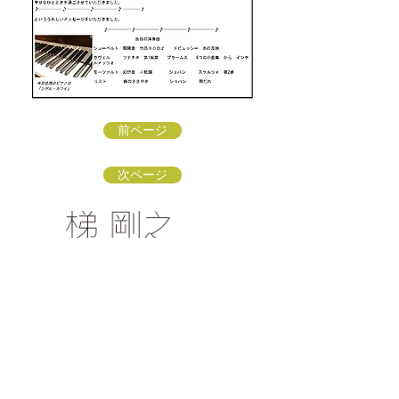
前ページ
次ページ
梯 剛之オフィシャルファンクラブ
〒154-0002 東京都世田谷区下馬3-16-3
info@kakehashi-takeshi.com
TEL&FAX
03-3421-
9772
（星田方）
「梯 剛之オフィシャルファンクラブ
」会員募集中！
リンク：ソナーレ・アートオフィス
リンク：子どもに伝えるクラシック