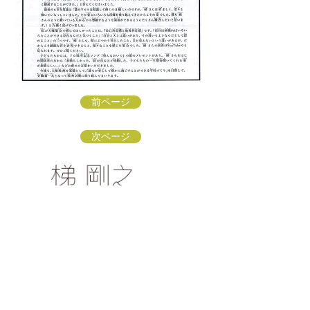
前ページ
次ページ
梯 剛之オフィシャルファンクラブ
〒154-0002 東京都世田谷区下馬3-16-3
info@kakehashi-takeshi.com
TEL&FAX
03-3421-
9772
（星田方）
「梯 剛之オフィシャルファンクラブ
」会員募集中！
リンク：ソナーレ・アートオフィス
リンク：子どもに伝えるクラシック