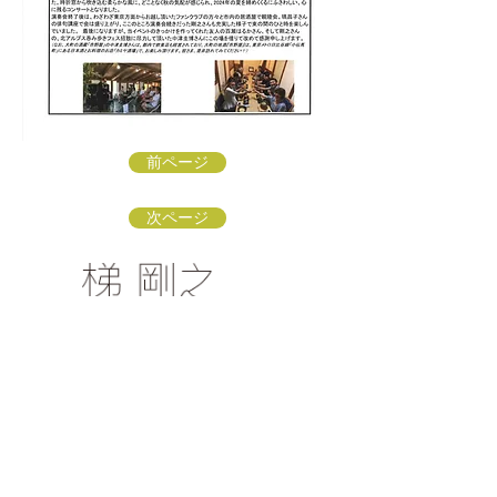
前ページ
次ページ
梯 剛之オフィシャルファンクラブ
〒154-0002 東京都世田谷区下馬3-16-3
info@kakehashi-takeshi.com
TEL&FAX
03-3421-
9772
（星田方）
「梯 剛之オフィシャルファンクラブ
」会員募集中！
リンク：ソナーレ・アートオフィス
リンク：子どもに伝えるクラシック