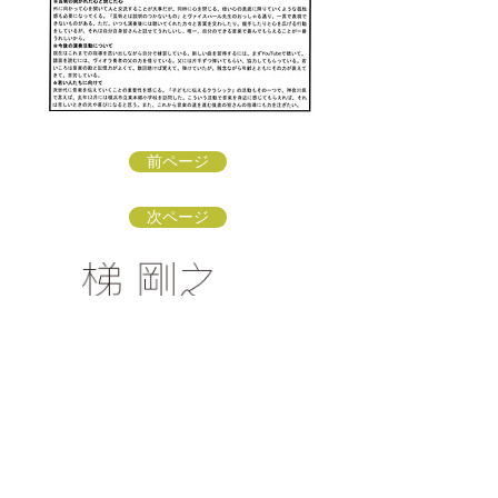
前ページ
次ページ
梯 剛之オフィシャルファンクラブ
〒154-0002 東京都世田谷区下馬3-16-3
info@kakehashi-takeshi.com
TEL&FAX
03-3421-
9772
（星田方）
「梯 剛之オフィシャルファンクラブ
」会員募集中！
リンク：ソナーレ・アートオフィス
リンク：子どもに伝えるクラシック