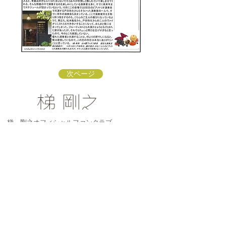
次ページ
梯 剛之オフィシャルファンクラブ
〒154-0002 東京都世田谷区下馬3-16-3
info@kakehashi-takeshi.com
TEL&FAX
03-3421-
9772
（星田方）
「梯 剛之オフィシャルファンクラブ
」会員募集中！
リンク：ソナーレ・アートオフィス
リンク：子どもに伝えるクラシック
リンク：東京音楽院