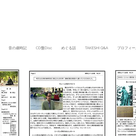
音の歳時記
CD盤Disc
めぐる話
TAKESHI Q&A
プロフィー