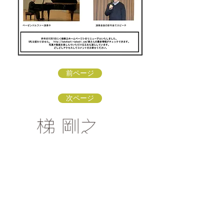
前ページ
次ページ
梯 剛之オフィシャルファンクラブ
〒154-0002 東京都世田谷区下馬3-16-3
info@kakehashi-takeshi.com
TEL&FAX
03-3421-
9772
（星田方）
「梯 剛之オフィシャルファンクラブ
」会員募集中！
リンク：ソナーレ・アートオフィス
リンク：子どもに伝えるクラシック