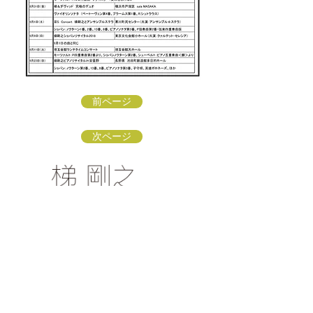
前ページ
次ページ
梯 剛之オフィシャルファンクラブ
〒154-0002 東京都世田谷区下馬3-16-3
info@kakehashi-takeshi.com
TEL&FAX
03-3421-
9772
（星田方）
「梯 剛之オフィシャルファンクラブ
」会員募集中！
リンク：ソナーレ・アートオフィス
リンク：子どもに伝えるクラシック