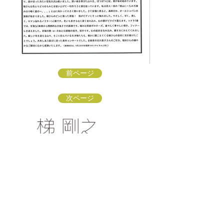
前ページ
次ページ
梯 剛之オフィシャルファンクラブ
〒154-0002 東京都世田谷区下馬3-16-3
info@kakehashi-takeshi.com
TEL&FAX
03-3421-
9772
（星田方）
「梯 剛之オフィシャルファンクラブ
」会員募集中！
リンク：ソナーレ・アートオフィス
リンク：子どもに伝えるクラシック