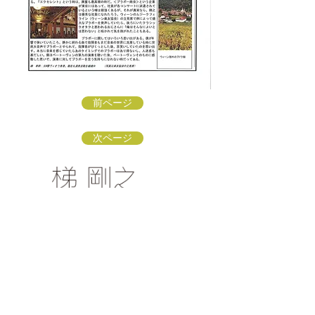
前ページ
次ページ
梯 剛之オフィシャルファンクラブ
〒154-0002 東京都世田谷区下馬3-16-3
info@kakehashi-takeshi.com
TEL&FAX
03-3421-
9772
（星田方）
「梯 剛之オフィシャルファンクラブ
」会員募集中！
リンク：ソナーレ・アートオフィス
リンク：子どもに伝えるクラシック