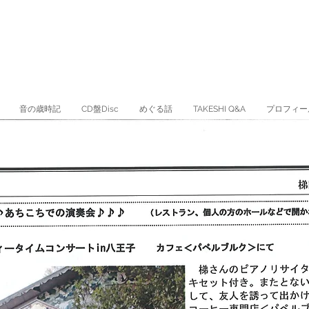
音の歳時記
CD盤Disc
めぐる話
TAKESHI Q&A
プロフィー