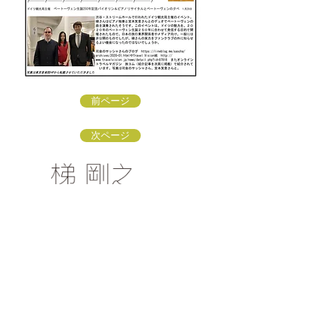
前ページ
次ページ
梯 剛之オフィシャルファンクラブ
〒154-0002 東京都世田谷区下馬3-16-3
info@kakehashi-takeshi.com
TEL&FAX
03-3421-
9772
（星田方）
「梯 剛之オフィシャルファンクラブ
」会員募集中！
リンク：ソナーレ・アートオフィス
リンク：子どもに伝えるクラシック