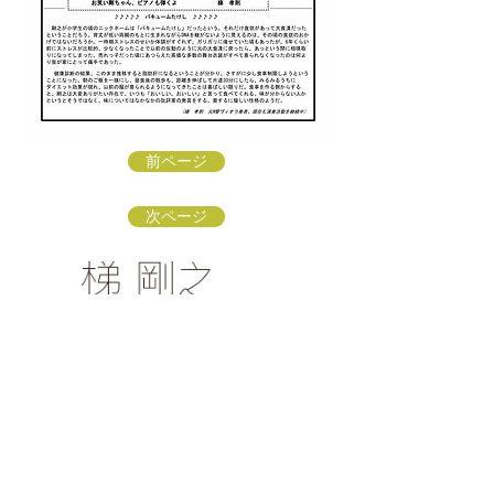
前ページ
次ページ
梯 剛之オフィシャルファンクラブ
〒154-0002 東京都世田谷区下馬3-16-3
info@kakehashi-takeshi.com
TEL&FAX
03-3421-
9772
（星田方）
「梯 剛之オフィシャルファンクラブ
」会員募集中！
リンク：ソナーレ・アートオフィス
リンク：子どもに伝えるクラシック