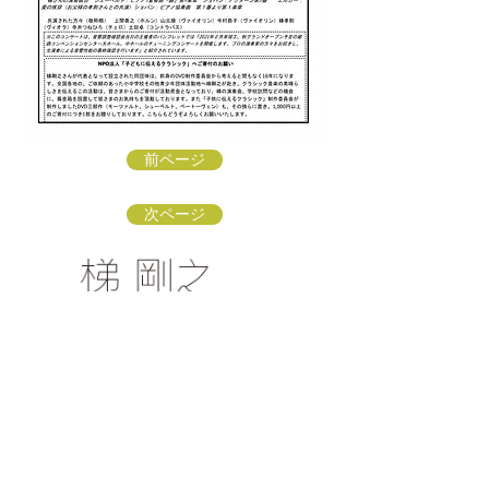
前ページ
次ページ
梯 剛之オフィシャルファンクラブ
〒154-0002 東京都世田谷区下馬3-16-3
info@kakehashi-takeshi.com
TEL&FAX
03-3421-
9772
（星田方）
「梯 剛之オフィシャルファンクラブ
」会員募集中！
リンク：ソナーレ・アートオフィス
リンク：子どもに伝えるクラシック