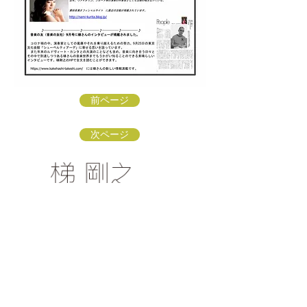
前ページ
次ページ
梯 剛之オフィシャルファンクラブ
〒154-0002 東京都世田谷区下馬3-16-3
info@kakehashi-takeshi.com
TEL&FAX
03-3421-
9772
（星田方）
「梯 剛之オフィシャルファンクラブ
」会員募集中！
リンク：ソナーレ・アートオフィス
リンク：子どもに伝えるクラシック