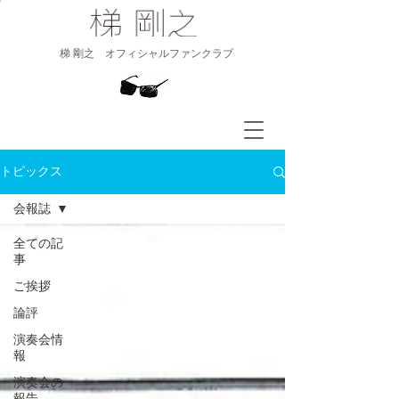
​梯 剛之 オフィシャルファンクラブ
トピックス
会報誌
全ての記
事
ご挨拶
論評
演奏会情
報
演奏会の
報告