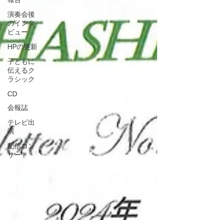
演奏会後
のインタ
ビュー
HPの更新
子どもに
伝えるク
ラシック
CD
会報誌
テレビ出
演
配信コン
サート