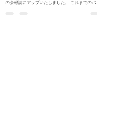
会報誌３１号・３２号をアップ
しました。
ファンクラブ会員様に毎年「春夏号」「秋冬号」
の2回お届けしている会報誌の31号・32号をHP内
の会報誌にアップいたしました。 これまでのバッ
クナンバーと合わせて読むことができます。 梯剛
之会報誌