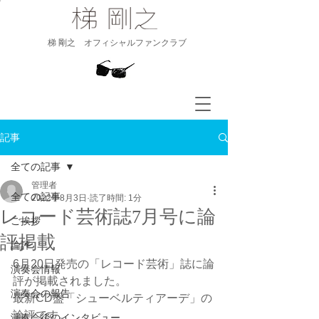
​梯 剛之 オフィシャルファンクラブ
記事
全ての記事
管理者
全ての記事
2022年8月3日
読了時間: 1分
レコード芸術誌7月号に論
ご挨拶
評掲載
論評
6月20日発売の「レコード芸術」誌に論
演奏会情報
評が掲載されました。
演奏会の報告
最新CD盤「シューベルティアーデ」の
論評です。
演奏会後のインタビュー