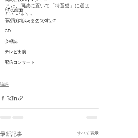
また、同誌に置いて「特選盤」に選ば
HPの更新
れています。
子どもに伝えるクラシック
素晴らしいことです。
CD
会報誌
テレビ出演
配信コンサート
論評
すべて表示
最新記事