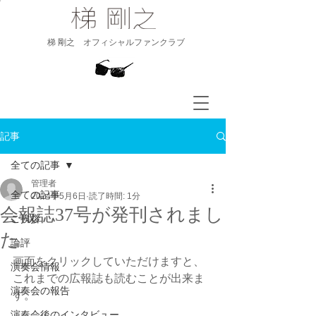
​梯 剛之 オフィシャルファンクラブ
記事
全ての記事
管理者
全ての記事
2024年5月6日
読了時間: 1分
会報誌37号が発刊されまし
ご挨拶
た
論評
画面をクリックしていただけますと、
演奏会情報
これまでの広報誌も読むことが出来ま
演奏会の報告
す。
演奏会後のインタビュー