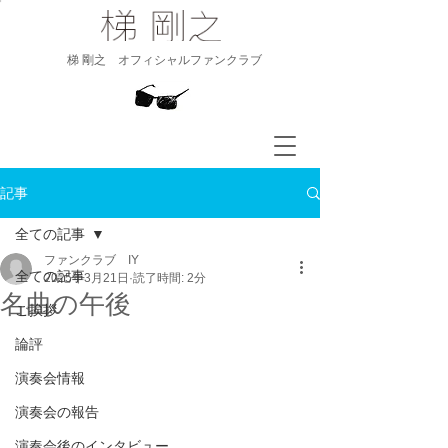
​梯 剛之 オフィシャルファンクラブ
記事
全ての記事
ファンクラブ IY
全ての記事
2025年3月21日
読了時間: 2分
名曲の午後
ご挨拶
論評
演奏会情報
演奏会の報告
演奏会後のインタビュー