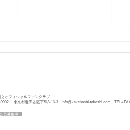
昨年
イブ
演奏
202
所沢サマーコンサー
ト
公開リハーサルのご案内
剛之オフィシャルファンクラブ
4-0002 東京都世田谷区下馬3-16-3
info@kakehashi-takeshi.com
TEL&FAX
会員募集中！