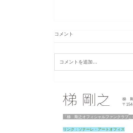
演奏会情報の更新
コメント
2025年の演奏会アーカイブを更
新しました。 昨年１年、数多く
の演奏会場で演奏いたしました。
コメントを追加…
今年も引き続きの演奏を楽しみに
しています。 演奏会記録2025 |
takeshi-kakehashi 2026年の演奏
会予定も更新しました。 活動予
定 2026年 | takeshi-kakehashi
梯 
ご覧になってください。
〒15
「梯 剛之オフィシャルファンクラブ
」
リンク：ソナーレ・アートオフィス