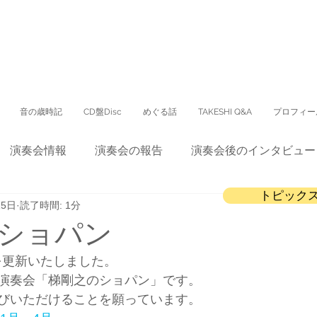
音の歳時記
CD盤Disc
めぐる話
TAKESHI Q&A
プロフィー
演奏会情報
演奏会の報告
演奏会後のインタビュー
トピック
15日
読了時間: 1分
CD
会報誌
テレビ出演
配信コンサート
ショパン
を更新いたしました。
演奏会「梯剛之のショパン」です。
びいただけることを願っています。