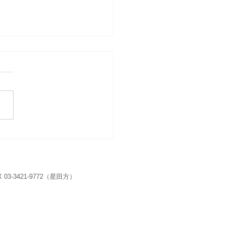
演奏記録を演奏会アーカ
に編集しました
会情報 演奏会ア－カイブ
4年
 03-3421-9772（星田方）