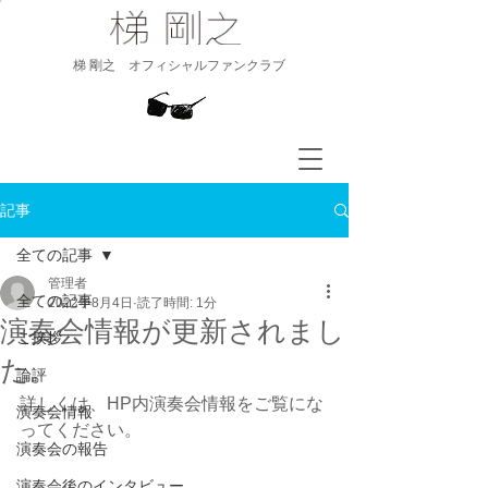
​梯 剛之 オフィシャルファンクラブ
記事
全ての記事
管理者
全ての記事
2022年8月4日
読了時間: 1分
演奏会情報が更新されまし
ご挨拶
た。
論評
詳しくは、HP内演奏会情報をご覧にな
演奏会情報
ってください。
演奏会の報告
演奏会後のインタビュー