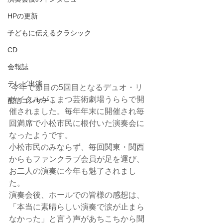
HPの更新
子どもに伝えるクラシック
CD
会報誌
テレビ出演
 今年で節目の5回目となるデュオ・リ
サイタルがこまつ芸術劇場うららで開
配信コンサート
催されました。毎年年末に開催され毎
回満席で小松市民に根付いた演奏会に
なったようです。
小松市民のみならず、毎回関東・関西
からもファンクラブ会員が足を運び、
お二人の演奏に今年も魅了されまし
た。
演奏会後、ホールでの皆様の感想は、
「本当に素晴らしい演奏で涙が止まら
なかった」と言う声があちこちから聞