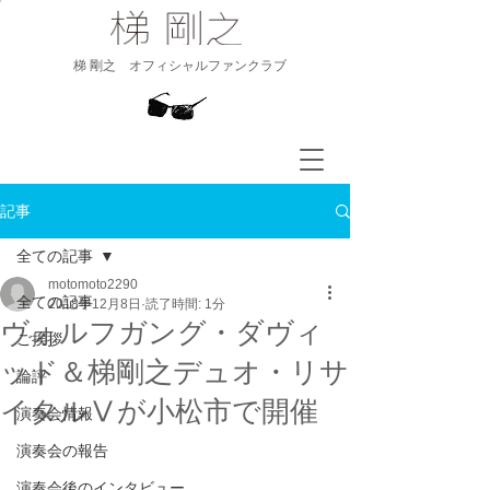
​梯 剛之 オフィシャルファンクラブ
記事
全ての記事
motomoto2290
全ての記事
2018年12月8日
読了時間: 1分
ヴォルフガング・ダヴィ
ご挨拶
ッド＆梯剛之デュオ・リサ
論評
イタルⅤが小松市で開催
演奏会情報
演奏会の報告
演奏会後のインタビュー