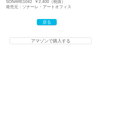
SONARE1042 ￥2,400（税抜）
​発売元：ソナーレ・アートオフィス
戻る
アマゾンで購入する
楽天で購入する
梯 剛之オフィシャルファンクラブ
〒154-0002 東京都世田谷区下馬3-16-3
info@kakehashi-takeshi.com
TEL&FAX
03-3421-
9772
（星田方）
「梯 剛之オフィシャルファンクラブ
」会員募集中！
リンク：ソナーレ・アートオフィス