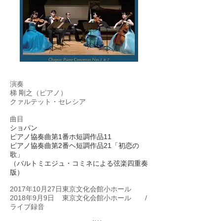
演奏
梯 剛之（ピアノ）
​クァルテット・セレシア
曲目
ショパン
ピアノ協奏曲第1番ホ短調作品11
ピアノ協奏曲第2番ヘ短調作品21「初恋の
歌」
（バルトミエジュ・コミネによる弦楽四重奏
版）
2017年10月27日東京文化会館小ホール
2018年9月9日 東京文化会館小ホール /
ライブ録音