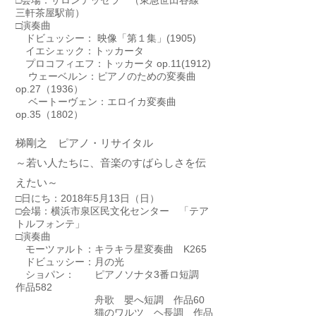
□会場：サロンテッセラ （東急世田谷線
三軒茶屋駅前）
□演奏曲
ドビュッシー： 映像「第１集」(1905)
イエシェック：トッカータ
プロコフィエフ：トッカータ op.11(1912)
ウェーベルン：ピアノのための変奏曲
op.27（1936）
ベートーヴェン：エロイカ変奏曲
op.35（1802）
梯剛之 ピアノ・リサイタル
​～若い人たちに、音楽のすばらしさを伝
えたい～
□日にち：2018年5月13日（日）
□会場：横浜市泉区民文化センター 「テア
トルフォンテ」
□演奏曲
モーツァルト：キラキラ星変奏曲 K265
ドビュッシー：月の光
ショパン： ピアノソナタ3番ロ短調
作品582
舟歌 嬰へ短調 作品60
猫のワルツ ヘ長調 作品