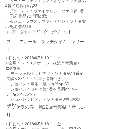
ベートーヴェン：ヴァイオリン・ソナタ第
4番イ短調 作品23
ブラームス：ヴァイオリン・ソナタ第1番
ト長調 作品78「雨の歌」
R.シュトラウス：ヴァイオリン・ソナタ変
ホ長調 作品18
​□共演 ヴォルフガング・ダヴィッド
フィリアホール ランチタイムコンサー
ト
□日にち：2018年7月19日（木）
□会場：フィリアホール（横浜市青葉台）
□演奏曲
モーツァルト：ピアノ・ソナタ第11番イ
長調K.331「トルコ行進曲付き」
ショパン：舟唄 嬰へ長調op.60
ショパン：ワルツ第4番へ長調op.34-
3「猫のワルツ」
ショパン：ピアノ・ソナタ第3番ロ短調
op.58
テッセラの春・第22回音楽祭「新しい
耳」
□日にち：2018年5月18日（金）