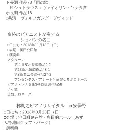
ト長調 作品78「雨の歌」
R.シュトラウス：ヴァイオリン・ソナタ変
ホ長調 作品18
​□共演 ヴォルフガング・ダヴィッド
奇跡のピアニストが奏でる
ショパンの名曲
□日にち：2018年11月18日（日）
□会場：英田公民館
□演奏曲
ノクターン
第２番変ホ長調作品9-2
第13番ハ短調作品48-1
第8番変ニ長調作品27-2
アンダンテスピアナートと華麗なるポロネーズ
ピアノ・ソナタ第3番ロ短調作品58
子守歌
英雄ポロネーズ
​梯剛之ピアノリサイタル in 安曇野
□日にち：2018年9月23日（日）
□会場：池田町創造館・多目的ホール（あず
み野池田クラフトパーク）
□演奏曲