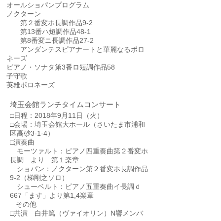
オールショパンプログラム
ノクターン
第２番変ホ長調作品9-2
第13番ハ短調作品48-1
第8番変ニ長調作品27-2
アンダンテスピアナートと華麗なるポロ
ネーズ
ピアノ・ソナタ第3番ロ短調作品58
子守歌
英雄ポロネーズ
埼玉会館ランチタイムコンサート
□日程：2018年9月11日（火）
□会場：埼玉会館大ホール（さいたま市浦和
区高砂3-1-4）
□演奏曲
モーツァルト：ピアノ四重奏曲第２番変ホ
長調 より 第１楽章
ショパン：ノクターン第２番変ホ長調作品
9-2（梯剛之ソロ）
シューベルト：ピアノ五重奏曲イ長調ｄ
667「ます」より第1,4楽章
その他
​□
共演 白井篤（ヴァイオリン）N響メンバ