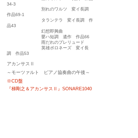
34-3
別れのワルツ 変イ長調
作品69-1
タランテラ 変イ長調 作
品43
幻想即興曲
嬰ハ短調
遺作 作品66
雨だれのプレリュード
英雄ポロネーズ 変イ長
調 作品53
アカンサスⅡ
​～モーツァルト ピアノ協奏曲の午後～
※CD盤
『梯剛之＆アカンサスⅡ』SONARE1040
□日にち：2018年4月15日（日）
□会場：東京文化会館小ホール （東京都上
野）
□演奏曲
ピアノ協奏曲第11番ヘ長調
K.413（387a)
第12番イ長調 K.414（385
ｐ）