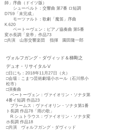
師」序曲（ドイツ版）
シューベルト：交響曲 第7番 ロ短調
D759「未完成」
モーツァルト：歌劇「魔笛」序曲
K.620
ベートーヴェン：ピアノ協奏曲 第5番
変ホ長調「皇帝」作品73
​□共演
山形交響楽団 指揮 園田隆一郎
ヴォルフガング・ダヴィッド＆梯剛之
​デュオ・リサイタルⅤ
□日にち：2018年11月27日（火）
□会場：こまつ芸術劇場小ホール（石川県小
松市）
□演奏曲
ベートーヴェン：ヴァイオリン・ソナタ第
4番イ短調 作品23
ブラームス：ヴァイオリン・ソナタ第1番
ト長調 作品78「雨の歌」
R.シュトラウス：ヴァイオリン・ソナタ変
ホ長調 作品18
​□共演 ヴォルフガング・ダヴィッド