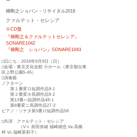
ー
​梯剛之ショパン・リサイタル2018
クァルテット・セレシア
※CD盤
『梯剛之＆クァルテットセレシア』
SONARE1042
『梯剛之 ショパン』SONARE1043
□日にち：2018年9月9日（日）
□会場：
東京文化会館 小ホール
（東京都台東
区上野公園5-45）
□演奏曲
ノクターン
第１番変ロ短調作品9-1
第２番変ホ長調作品9-2
第13番ハ短調作品48-1
第8番変ニ長調作品27-2
ピアノ・ソナタ第3番ロ短調作品58
□共演 クァルテット・セレシア
​
（Vｎ.前田奈緒 福崎雄也 Va.高橋
梓 Vc.福崎茉莉子）