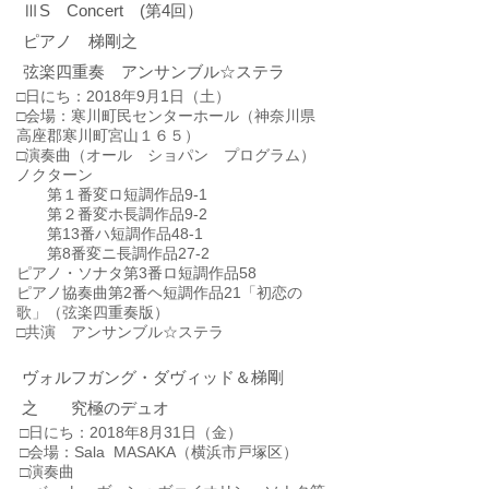
​ⅢS Concert (第4回）
ピアノ 梯剛之
​弦楽四重奏 アンサンブル☆ステラ
□日にち：2018年9月1日（土）​
□会場：寒川町民センターホール（神奈川県
高座郡寒川町宮山１６５）
□演奏曲（オール ショパン プログラム）
ノクターン
第１番変ロ短調作品9-1
第２番変ホ長調作品9-2
第13番ハ短調作品48-1
第8番変ニ長調作品27-2
ピアノ・ソナタ第3番ロ短調作品58
ピアノ協奏曲第2番ヘ短調作品21「初恋の
歌」（弦楽四重奏版）
​□共演 アンサンブル☆ステラ
ヴォルフガング・ダヴィッド＆梯剛
之
究極のデュオ
□日にち：2018年8月31日（金）
□会場：Sala MASAKA（横浜市戸塚区）
□演奏曲