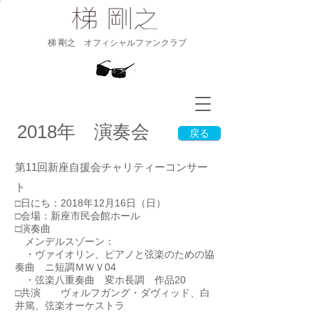
​梯 剛之 オフィシャルファンクラブ
2018年 演奏会
戻る
第11回新座自援会チャリティーコンサー
ト
□日にち：2018年12月16日（日）
□会場：新座市民会館ホール
□演奏曲
メンデルスゾーン：
・ヴァイオリン、ピアノと弦楽のための協
奏曲 ニ短調ＭＷＶ04
・弦楽八重奏曲 変ホ長調 作品20
□共演
ヴォルフガング・ダヴィッド、白
井篤、弦楽オーケストラ